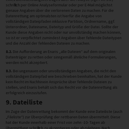
schriftlich per Online Analyseformular oder per E-Mail möglichst
genaue Angaben über die verlorenen Daten zu machen. Für die
Datenrettung am optimalsten ist hierfür die Angabe von
vollständigen Dateipfaden inklusive Partition, Ordnername, ggf.
Unterordner, Dateiname, Dateityp und Größe der Datei. Sollte der
Kunde diese Angaben nicht oder nur unvollständig machen können,
so ist er verpflichtet zumindest Angaben über fehlende Dateitypen
und die Anzahl der fehlenden Dateien zu machen.
8.2.
Die Aufforderung an Enaris „alle Dateien“ auf dem originalen
Datenträger zu retten oder sinngemäß ähnliche Formulierungen,
werden nicht akzeptiert.
8.3.
Bei ungenauen oder unvollständigen Angaben, die nicht den
vollständigen Dateipfad wie beschrieben beinhalten, hat der Kunde
kein Recht im Nachhinein Ansprüche über fehlende Dateien zu
stellen, und Enaris behält sich das Recht vor die Datenrettung als
erfolgreich einzustufen.
9. Dateiliste
Im Zuge der Datenrettung bekommt der Kunde eine Dateiliste (auch
„Fileliste“) zur Überprüfung der rettbaren Daten übermittelt. Diese
hat der Kunde innerhalb einer Frist von zehn -10- Tagen ab
Übermittlung schriftlich zu akzeptieren oder abzulehnen. Nach