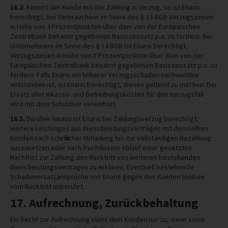
16.2.
Kommt der Kunde mit der Zahlung in Verzug, so ist Enaris
berechtigt, bei Verbrauchern im Sinne des § 13 BGB Verzugszinsen
in Höhe von 4 Prozentpunkten über dem von der Europäischen
Zentralbank bekannt gegebenen Basiszinssatz p.a. zu fordern. Bei
Unternehmern im Sinne des § 14 BGB ist Enaris berechtigt,
Verzugszinsen in Höhe von 8 Prozentpunkten über dem von der
Europäischen Zentralbank bekannt gegebenen Basiszinssatz p.a. zu
fordern. Falls Enaris ein höherer Verzugsschaden nachweisbar
entstanden ist, ist Enaris berechtigt, diesen geltend zu machen. Der
Ersatz aller Inkasso- und Betreibungskosten für den Verzugsfall
wird mit dem Schuldner vereinbart.
16.3.
Darüber hinaus ist Enaris bei Zahlungsverzug berechtigt,
weitere Leistungen aus Dienstleistungsverträgen mit demselben
Kunden nach schriftlicher Mitteilung bis zur vollständigen Bezahlung
auszusetzen oder nach fruchtlosem Ablauf einer gesetzten
Nachfrist zur Zahlung den Rücktritt von weiteren bestehenden
Dienstleistungsverträgen zu erklären. Eventuell bestehende
Schadenersatzansprüche von Enaris gegen den Kunden bleiben
vom Rücktritt unberührt.
17. Aufrechnung, Zurückbehaltung
Ein Recht zur Aufrechnung steht dem Kunden nur zu, wenn seine