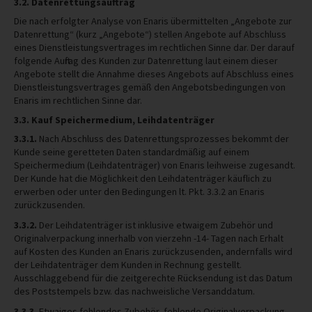
3.2. Datenrettungsauftrag
Die nach erfolgter Analyse von Enaris übermittelten „Angebote zur
Datenrettung“ (kurz „Angebote“) stellen Angebote auf Abschluss
eines Dienstleistungsvertrages im rechtlichen Sinne dar. Der darauf
folgende Auftrag des Kunden zur Datenrettung laut einem dieser
Angebote stellt die Annahme dieses Angebots auf Abschluss eines
Dienstleistungsvertrages gemäß den Angebotsbedingungen von
Enaris im rechtlichen Sinne dar.
3.3. Kauf Speichermedium, Leihdatenträger
3.3.1.
Nach Abschluss des Datenrettungsprozesses bekommt der
Kunde seine geretteten Daten standardmäßig auf einem
Speichermedium (Leihdatenträger) von Enaris leihweise zugesandt.
Der Kunde hat die Möglichkeit den Leihdatenträger käuflich zu
erwerben oder unter den Bedingungen lt. Pkt. 3.3.2 an Enaris
zurückzusenden.
3.3.2.
Der Leihdatenträger ist inklusive etwaigem Zubehör und
Originalverpackung innerhalb von vierzehn -14- Tagen nach Erhalt
auf Kosten des Kunden an Enaris zurückzusenden, andernfalls wird
der Leihdatenträger dem Kunden in Rechnung gestellt.
Ausschlaggebend für die zeitgerechte Rücksendung ist das Datum
des Poststempels bzw. das nachweisliche Versanddatum.
3.3.3.
Etwaiges fehlendes Zubehör, fehlende Originalverpackung