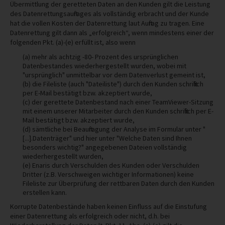
Übermittlung der geretteten Daten an den Kunden gilt die Leistung
des Datenrettungsauftrages als vollständig erbracht und der Kunde
hat die vollen Kosten der Datenrettung laut Auftrag zu tragen. Eine
Datenrettung gilt dann als „erfolgreich“, wenn mindestens einer der
folgenden Pkt. (a)-(e) erfüllt ist, also wenn
(a) mehr als achtzig -80- Prozent des ursprünglichen
Datenbestandes wiederhergestellt wurden, wobei mit
"ursprünglich" unmittelbar vor dem Datenverlust gemeint ist,
(b) die Fileliste (auch "Dateiliste") durch den Kunden schriftlich
per E-Mail bestätigt bzw. akzeptiert wurde,
(c) der gerettete Datenbestand nach einer TeamViewer-Sitzung
mit einem unserer Mitarbeiter durch den Kunden schriftlich per E-
Mail bestätigt bzw. akzeptiert wurde,
(d) sämtliche bei Beauftragung der Analyse im Formular unter "
[...].Datenträger" und hier unter "Welche Daten sind Ihnen
besonders wichtig?" angegebenen Dateien vollständig
wiederhergestellt wurden,
(e) Enaris durch Verschulden des Kunden oder Verschulden
Dritter (z.B. Verschweigen wichtiger Informationen) keine
Fileliste zur Überprüfung der rettbaren Daten durch den Kunden
erstellen kann.
Korrupte Datenbestände haben keinen Einfluss auf die Einstufung
einer Datenrettung als erfolgreich oder nicht, d.h. bei