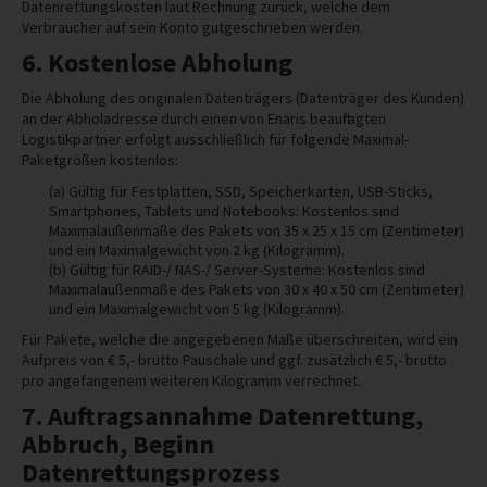
Datenrettungskosten laut Rechnung zurück, welche dem
Verbraucher auf sein Konto gutgeschrieben werden.
6. Kostenlose Abholung
Die Abholung des originalen Datenträgers (Datenträger des Kunden)
an der Abholadresse durch einen von Enaris beauftragten
Logistikpartner erfolgt ausschließlich für folgende Maximal-
Paketgrößen kostenlos:
(a) Gültig für Festplatten, SSD, Speicherkarten, USB-Sticks,
Smartphones, Tablets und Notebooks: Kostenlos sind
Maximalaußenmaße des Pakets von 35 x 25 x 15 cm (Zentimeter)
und ein Maximalgewicht von 2 kg (Kilogramm).
(b) Gültig für RAID-/ NAS-/ Server-Systeme: Kostenlos sind
Maximalaußenmaße des Pakets von 30 x 40 x 50 cm (Zentimeter)
und ein Maximalgewicht von 5 kg (Kilogramm).
Für Pakete, welche die angegebenen Maße überschreiten, wird ein
Aufpreis von € 5,- brutto Pauschale und ggf. zusätzlich € 5,- brutto
pro angefangenem weiteren Kilogramm verrechnet.
7. Auftragsannahme Datenrettung,
Abbruch, Beginn
Datenrettungsprozess