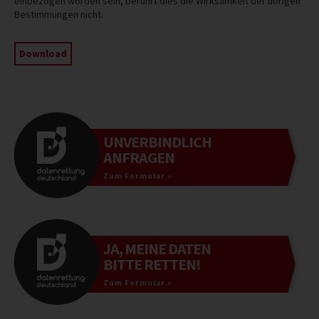
einbezogen worden sein, berührt dies die Wirksamkeit der übrigen
Bestimmungen nicht.
Download
UNVERBINDLICH
ANFRAGEN
Zum Formular »
JA, MEINE DATEN
BITTE RETTEN!
Zum Formular »