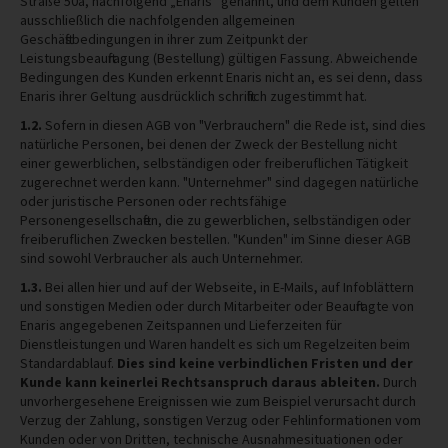
Straße 50a, nachfolgend „Enaris” genannt, und dem Kunden gelten
ausschließlich die nachfolgenden allgemeinen
Geschäftsbedingungen in ihrer zum Zeitpunkt der
Leistungsbeauftragung (Bestellung) gültigen Fassung. Abweichende
Bedingungen des Kunden erkennt Enaris nicht an, es sei denn, dass
Enaris ihrer Geltung ausdrücklich schriftlich zugestimmt hat.
1.2.
Sofern in diesen AGB von "Verbrauchern" die Rede ist, sind dies
natürliche Personen, bei denen der Zweck der Bestellung nicht
einer gewerblichen, selbständigen oder freiberuflichen Tätigkeit
zugerechnet werden kann. "Unternehmer" sind dagegen natürliche
oder juristische Personen oder rechtsfähige
Personengesellschaften, die zu gewerblichen, selbständigen oder
freiberuflichen Zwecken bestellen. "Kunden" im Sinne dieser AGB
sind sowohl Verbraucher als auch Unternehmer.
1.3.
Bei allen hier und auf der Webseite, in E-Mails, auf Infoblättern
und sonstigen Medien oder durch Mitarbeiter oder Beauftragte von
Enaris angegebenen Zeitspannen und Lieferzeiten für
Dienstleistungen und Waren handelt es sich um Regelzeiten beim
Standardablauf.
Dies sind keine verbindlichen Fristen und der
Kunde kann keinerlei Rechtsanspruch daraus ableiten.
Durch
unvorhergesehene Ereignissen wie zum Beispiel verursacht durch
Verzug der Zahlung, sonstigen Verzug oder Fehlinformationen vom
Kunden oder von Dritten, technische Ausnahmesituationen oder