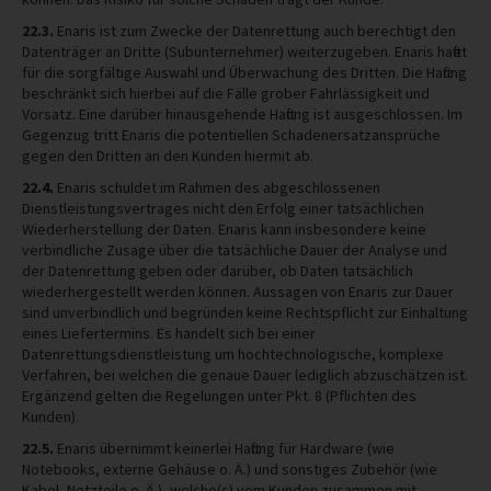
22.3.
Enaris ist zum Zwecke der Datenrettung auch berechtigt den
Datenträger an Dritte (Subunternehmer) weiterzugeben. Enaris haftet
für die sorgfältige Auswahl und Überwachung des Dritten. Die Haftung
beschränkt sich hierbei auf die Fälle grober Fahrlässigkeit und
Vorsatz. Eine darüber hinausgehende Haftung ist ausgeschlossen. Im
Gegenzug tritt Enaris die potentiellen Schadenersatzansprüche
gegen den Dritten an den Kunden hiermit ab.
22.4.
Enaris schuldet im Rahmen des abgeschlossenen
Dienstleistungsvertrages nicht den Erfolg einer tatsächlichen
Wiederherstellung der Daten. Enaris kann insbesondere keine
verbindliche Zusage über die tatsächliche Dauer der Analyse und
der Datenrettung geben oder darüber, ob Daten tatsächlich
wiederhergestellt werden können. Aussagen von Enaris zur Dauer
sind unverbindlich und begründen keine Rechtspflicht zur Einhaltung
eines Liefertermins. Es handelt sich bei einer
Datenrettungsdienstleistung um hochtechnologische, komplexe
Verfahren, bei welchen die genaue Dauer lediglich abzuschätzen ist.
Ergänzend gelten die Regelungen unter Pkt. 8 (Pflichten des
Kunden).
22.5.
Enaris übernimmt keinerlei Haftung für Hardware (wie
Notebooks, externe Gehäuse o. Ä.) und sonstiges Zubehör (wie
Kabel, Netzteile o. Ä.), welche(s) vom Kunden zusammen mit