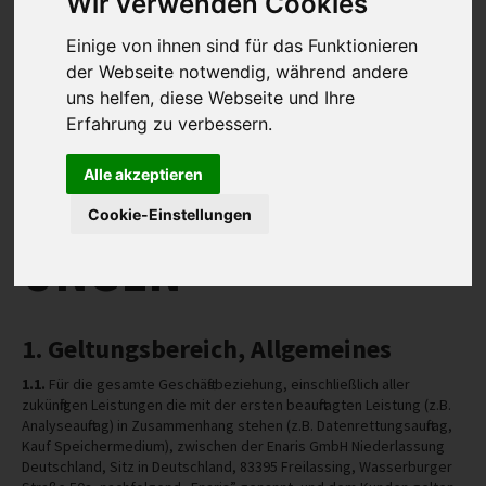
Wir verwenden Cookies
REFERENZEN
Einige von ihnen sind für das Funktionieren
INFO
der Webseite notwendig, während andere
uns helfen, diese Webseite und Ihre
IMPRESSUM
Erfahrung zu verbessern.
AGB
ALLGEMEINE
Alle akzeptieren
DATENSCHUTZ
GESCHÄFTSBEDING
HAFTUNGSAUSSCHLUSS
Cookie-Einstellungen
WIDERRUFSBELEHRUNG
UNGEN
WIDERRUFSFORMULAR
STANDORTE
1. Geltungsbereich, Allgemeines
1.1.
Für die gesamte Geschäftsbeziehung, einschließlich aller
zukünftigen Leistungen die mit der ersten beauftragten Leistung (z.B.
Analyseauftrag) in Zusammenhang stehen (z.B. Datenrettungsauftrag,
Kauf Speichermedium), zwischen der Enaris GmbH Niederlassung
Deutschland, Sitz in Deutschland, 83395 Freilassing, Wasserburger