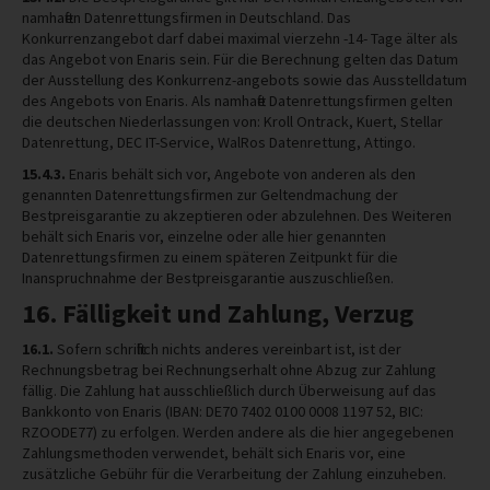
namhaften Datenrettungsfirmen in Deutschland. Das
Konkurrenzangebot darf dabei maximal vierzehn -14- Tage älter als
das Angebot von Enaris sein. Für die Berechnung gelten das Datum
der Ausstellung des Konkurrenz-angebots sowie das Ausstelldatum
des Angebots von Enaris. Als namhafte Datenrettungsfirmen gelten
die deutschen Niederlassungen von: Kroll Ontrack, Kuert, Stellar
Datenrettung, DEC IT-Service, WalRos Datenrettung, Attingo.
15.4.3.
Enaris behält sich vor, Angebote von anderen als den
genannten Datenrettungsfirmen zur Geltendmachung der
Bestpreisgarantie zu akzeptieren oder abzulehnen. Des Weiteren
behält sich Enaris vor, einzelne oder alle hier genannten
Datenrettungsfirmen zu einem späteren Zeitpunkt für die
Inanspruchnahme der Bestpreisgarantie auszuschließen.
16. Fälligkeit und Zahlung, Verzug
16.1.
Sofern schriftlich nichts anderes vereinbart ist, ist der
Rechnungsbetrag bei Rechnungserhalt ohne Abzug zur Zahlung
fällig. Die Zahlung hat ausschließlich durch Überweisung auf das
Bankkonto von Enaris (IBAN: DE70 7402 0100 0008 1197 52, BIC:
RZOODE77) zu erfolgen. Werden andere als die hier angegebenen
Zahlungsmethoden verwendet, behält sich Enaris vor, eine
zusätzliche Gebühr für die Verarbeitung der Zahlung einzuheben.