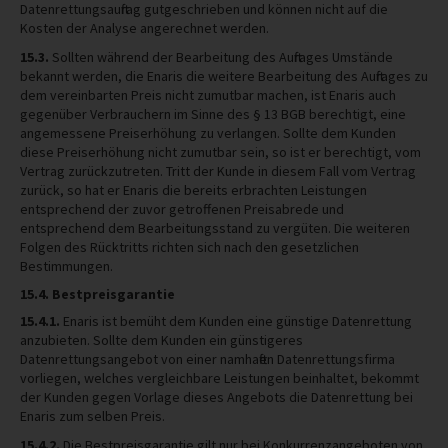
Datenrettungsauftrag gutgeschrieben und können nicht auf die
Kosten der Analyse angerechnet werden.
15.3.
Sollten während der Bearbeitung des Auftrages Umstände
bekannt werden, die Enaris die weitere Bearbeitung des Auftrages zu
dem vereinbarten Preis nicht zumutbar machen, ist Enaris auch
gegenüber Verbrauchern im Sinne des § 13 BGB berechtigt, eine
angemessene Preiserhöhung zu verlangen. Sollte dem Kunden
diese Preiserhöhung nicht zumutbar sein, so ist er berechtigt, vom
Vertrag zurückzutreten. Tritt der Kunde in diesem Fall vom Vertrag
zurück, so hat er Enaris die bereits erbrachten Leistungen
entsprechend der zuvor getroffenen Preisabrede und
entsprechend dem Bearbeitungsstand zu vergüten. Die weiteren
Folgen des Rücktritts richten sich nach den gesetzlichen
Bestimmungen.
15.4. Bestpreisgarantie
15.4.1.
Enaris ist bemüht dem Kunden eine günstige Datenrettung
anzubieten. Sollte dem Kunden ein günstigeres
Datenrettungsangebot von einer namhaften Datenrettungsfirma
vorliegen, welches vergleichbare Leistungen beinhaltet, bekommt
der Kunden gegen Vorlage dieses Angebots die Datenrettung bei
Enaris zum selben Preis.
15.4.2.
Die Bestpreisgarantie gilt nur bei Konkurrenzangeboten von