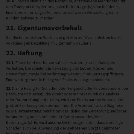
20.4.
Enaris behält sich das Recht vor, entstandene Mehrkosten für
den Transport des/der originalen Datenträger(s) vom Kunden zu
Enaris bei einer zu großen oder zu schweren Verpackung beim
Kunden geltend zu machen.
21. Eigentumsvorbehalt
Sämtliche erstellten Werke und gelieferten Waren bleiben bis zur
vollständigen Bezahlung im Eigentum von Enaris.
22. Haftung
22.1.
Enaris haftet nur für vorsätzliches oder grob fahrlässiges
Verhalten, bei schuldhafter Verletzung von Leben, Körper und
Gesundheit, sowie bei Verletzung wesentlicher Vertragspflichten.
Eine weitergehende Haftung von Enaris ist ausgeschlossen.
22.2.
Eine Haftung für Schäden oder Folgeschäden (insbesondere von
Hardware und Daten), die direkt oder indirekt durch die Analyse
oder Datenrettung entstehen, wird von Enaris nur bei Vorsatz und
grober Fahrlässigkeit übernommen. Die Arbeiten für die Diagnose
sowie Datenrettung beinhalten das Risiko der Zerstörung und/oder
Veränderung noch vorhandener Daten sowie des/der
Datenträger(s). Es wird ausdrücklich festgehalten, dass derartige
Schäden auch bei Anwendung der gebotenen Sorgfalt eintreten
können. Das Risiko für solche Schäden trägt der Kunde.