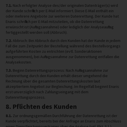
7.1.
Nach erfolgter Analyse des/der originalen Datenträger(s) wird
der Kunde schriftlich per E-Mail informiert. Diese E-Mail enthält ein
oder mehrere Angebote zur weiteren Datenrettung. Der Kunde hat
Enaris schriftlich per E-Mail mitzuteilen, ob die Datenrettung
erwünscht ist (Auftragsannahme) oder lediglich der Analyseauftrag
fertiggestellt werden soll (Abbruch).
7.2.
Abbruch: Bei Abbruch durch den Kunden hat der Kunde in jedem
Fall die zum Zeitpunkt der Bestellung während des Bestellvorgangs
aufgeführten Kosten zu entrichten (evtl. Sonderaktionen
ausgenommen), bei Auftragsannahme zur Datenrettung entfallen die
Analysekosten.
7.3.
Beginn Datenrettungsprozess: Nach Auftragsannahme zur
Datenrettung durch den Kunden erhält dieser umgehend die
Rechnung über die gesamten Datenrettungskosten laut
akzeptiertem Angebot zur Begleichung. Im Regelfall beginnt Enaris
erst unverzüglich nach Zahlungseingang mit dem
Datenrettungsprozess.
8. Pflichten des Kunden
8.1.
Zur ordnungsgemäßen Durchführung der Datenrettung ist der
Kunde verpflichtet, bereits bei der Anfrage an Enaris zum Abschluss
eines Dienstleistungsvertrages über die Analyse (vgl. Pkt. 3.1.)