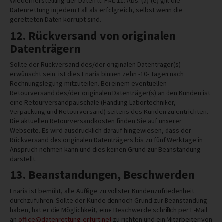
Wiederherstellung der Daten lt. Pkt. 11. Abs. (a)-(e) gilt die
Datenrettung in jedem Fall als erfolgreich, selbst wenn die
geretteten Daten korrupt sind.
12. Rückversand von originalen
Datenträgern
Sollte der Rückversand des/der originalen Datenträger(s)
erwünscht sein, ist dies Enaris binnen zehn -10- Tagen nach
Rechnungslegung mitzuteilen. Bei einem eventuellen
Retourversand des/der originalen Datenträger(s) an den Kunden ist
eine Retourversandpauschale (Handling Labortechniker,
Verpackung und Retourversand) seitens des Kunden zu entrichten.
Die aktuellen Retourversandkosten finden Sie auf unserer
Webseite. Es wird ausdrücklich darauf hingewiesen, dass der
Rückversand des originalen Datenträgers bis zu fünf Werktage in
Anspruch nehmen kann und dies keinen Grund zur Beanstandung
darstellt.
13. Beanstandungen, Beschwerden
Enaris ist bemüht, alle Aufträge zu vollster Kundenzufriedenheit
durchzuführen. Sollte der Kunde dennoch Grund zur Beanstandung
haben, hat er die Möglichkeit, eine Beschwerde schriftlich per E-Mail
an
office@datenrettung-erfurt.net
zu richten und ein Mitarbeiter von