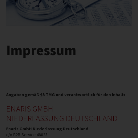
REFERENZEN
INFO
IMPRESSUM
AGB
Impressum
DATENSCHUTZ
HAFTUNGSAUSSCHLUSS
WIDERRUFSBELEHRUNG
WIDERRUFSFORMULAR
STANDORTE
Angaben gemäß §5 TMG und verantwortlich für den Inhalt:
ENARIS GMBH
NIEDERLASSUNG DEUTSCHLAND
Enaris GmbH Niederlassung Deutschland
c/o B2B-Service 48823