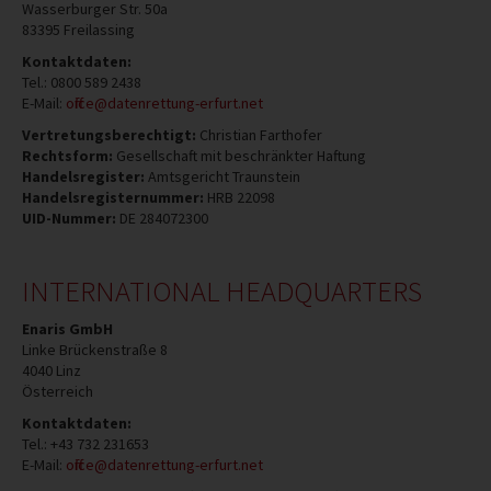
Wasserburger Str. 50a
83395
Freilassing
Kontaktdaten:
Tel.:
0800 589 2438
E-Mail:
office@datenrettung-erfurt.net
Vertretungsberechtigt:
Christian Farthofer
Rechtsform:
Gesellschaft mit beschränkter Haftung
Handelsregister:
Amtsgericht Traunstein
Handelsregisternummer:
HRB 22098
UID-Nummer:
DE 284072300
INTERNATIONAL HEADQUARTERS
Enaris GmbH
Linke Brückenstraße 8
4040
Linz
Österreich
Kontaktdaten:
Tel.:
+43 732 231653
E-Mail:
office@datenrettung-erfurt.net