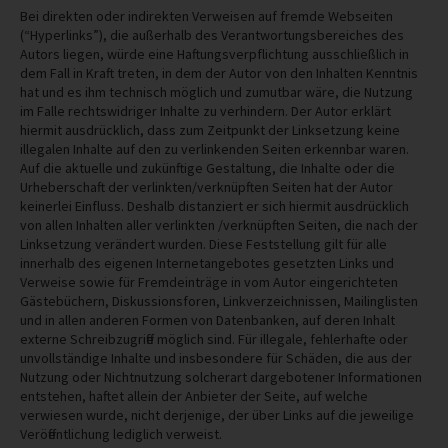
Bei direkten oder indirekten Verweisen auf fremde Webseiten
(“Hyperlinks”), die außerhalb des Verantwortungsbereiches des
Autors liegen, würde eine Haftungsverpflichtung ausschließlich in
dem Fall in Kraft treten, in dem der Autor von den Inhalten Kenntnis
hat und es ihm technisch möglich und zumutbar wäre, die Nutzung
im Falle rechtswidriger Inhalte zu verhindern. Der Autor erklärt
hiermit ausdrücklich, dass zum Zeitpunkt der Linksetzung keine
illegalen Inhalte auf den zu verlinkenden Seiten erkennbar waren.
Auf die aktuelle und zukünftige Gestaltung, die Inhalte oder die
Urheberschaft der verlinkten/verknüpften Seiten hat der Autor
keinerlei Einfluss. Deshalb distanziert er sich hiermit ausdrücklich
von allen Inhalten aller verlinkten /verknüpften Seiten, die nach der
Linksetzung verändert wurden. Diese Feststellung gilt für alle
innerhalb des eigenen Internetangebotes gesetzten Links und
Verweise sowie für Fremdeinträge in vom Autor eingerichteten
Gästebüchern, Diskussionsforen, Linkverzeichnissen, Mailinglisten
und in allen anderen Formen von Datenbanken, auf deren Inhalt
externe Schreibzugriffe möglich sind. Für illegale, fehlerhafte oder
unvollständige Inhalte und insbesondere für Schäden, die aus der
Nutzung oder Nichtnutzung solcherart dargebotener Informationen
entstehen, haftet allein der Anbieter der Seite, auf welche
verwiesen wurde, nicht derjenige, der über Links auf die jeweilige
Veröffentlichung lediglich verweist.