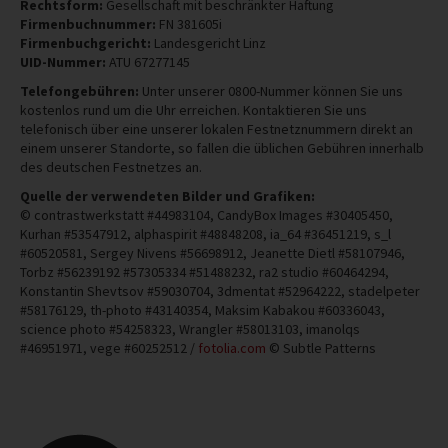
Rechtsform:
Gesellschaft mit beschränkter Haftung
Firmenbuchnummer:
FN 381605i
Firmenbuchgericht:
Landesgericht Linz
UID-Nummer:
ATU 67277145
Telefongebühren:
Unter unserer 0800-Nummer können Sie uns
kostenlos rund um die Uhr erreichen. Kontaktieren Sie uns
telefonisch über eine unserer lokalen Festnetznummern direkt an
einem unserer Standorte, so fallen die üblichen Gebühren innerhalb
des deutschen Festnetzes an.
Quelle der verwendeten Bilder und Grafiken:
© contrastwerkstatt #44983104, CandyBox Images #30405450,
Kurhan #53547912, alphaspirit #48848208, ia_64 #36451219, s_l
#60520581, Sergey Nivens #56698912, Jeanette Dietl #58107946,
Torbz #56239192 #57305334 #51488232, ra2 studio #60464294,
Konstantin Shevtsov #59030704, 3dmentat #52964222, stadelpeter
#58176129, th-photo #43140354, Maksim Kabakou #60336043,
science photo #54258323, Wrangler #58013103, imanolqs
#46951971, vege #60252512 /
fotolia.com
© Subtle Patterns